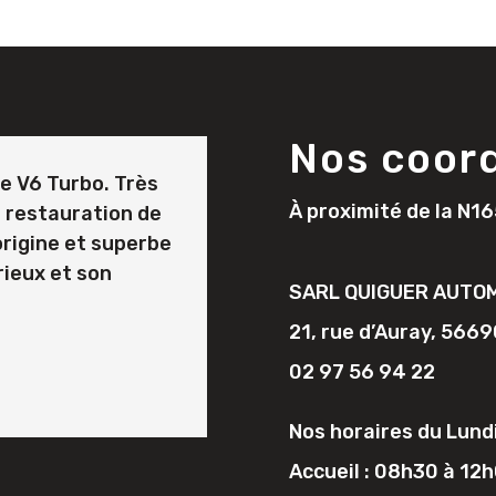
Nos coor
ne V6 Turbo. Très
À proximité de la N16
e restauration de
rigine et superbe
rieux et son
SARL QUIGUER AUTO
21, rue d’Auray, 56
02 97 56 94 22
Nos horaires du Lundi
Accueil : 08h30 à 12