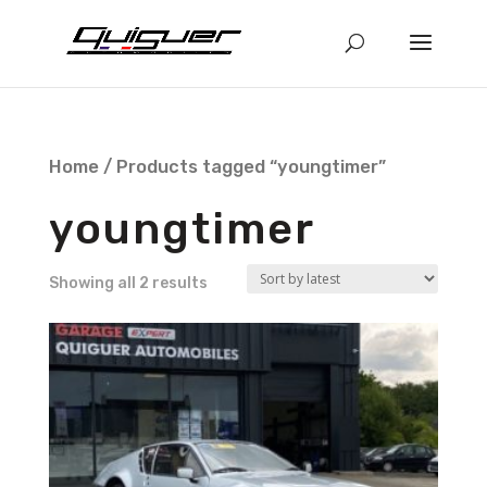
Home
/ Products tagged “youngtimer”
youngtimer
Showing all 2 results