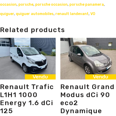
occasion
,
porsche
,
porsche occasion
,
porsche panamera
,
quiguer
,
quiguer automobiles
,
renault landevant
,
VO
Related products
Vendu
Vendu
Renault Trafic
Renault Grand
L1H1 1000
Modus dCi 90
Energy 1.6 dCi
eco2
125
Dynamique