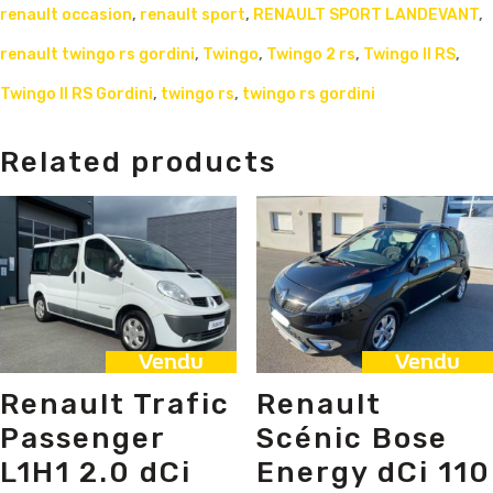
renault occasion
,
renault sport
,
RENAULT SPORT LANDEVANT
,
renault twingo rs gordini
,
Twingo
,
Twingo 2 rs
,
Twingo II RS
,
Twingo II RS Gordini
,
twingo rs
,
twingo rs gordini
Related products
Vendu
Vendu
Renault Trafic
Renault
Passenger
Scénic Bose
L1H1 2.0 dCi
Energy dCi 110