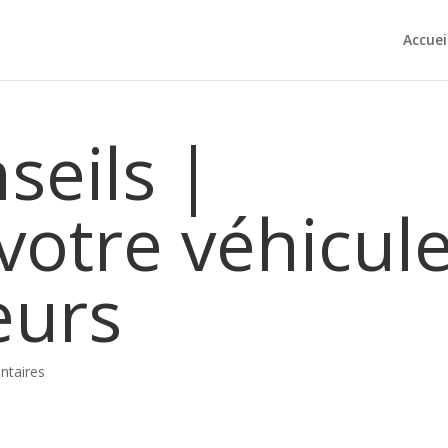
Accuei
seils |
votre véhicul
eurs
taires