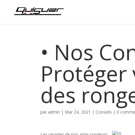
• Nos Con
Protéger 
des rong
par
admin
|
Mar 24, 2021
|
Conseils
|
0 commen
Les ravages de nos amis rongeurs…