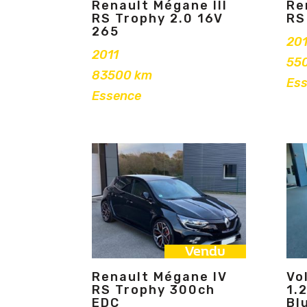
Renault Mégane III
Re
RS Trophy 2.0 16V
RS
265
20
2011
55
83500 km
Es
Essence
Vendu
Renault Mégane IV
Vo
RS Trophy 300ch
1.
EDC
Bl