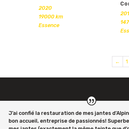
Co
2020
20
19000 km
14
Essence
Es
←
1
J’ai confié la restauration de mes jantes d’Alpi
bon accueil, entreprise de passionnés! Superb
mes jantes (exactement la même teinte que d’o