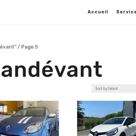
Accueil
Servic
dévant”
/ Page 5
Landévant