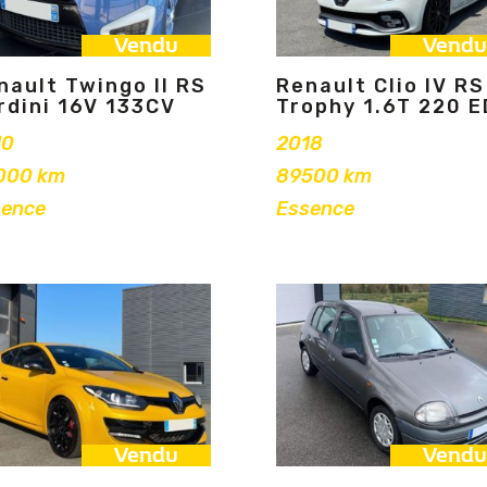
Vendu
Vendu
nault Twingo II RS
Renault Clio IV RS
rdini 16V 133CV
Trophy 1.6T 220 
10
2018
000 km
89500 km
sence
Essence
Vendu
Vendu