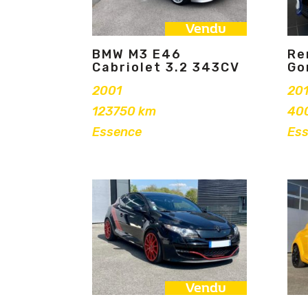
Vendu
BMW M3 E46
Re
Cabriolet 3.2 343CV
Go
2001
20
123750 km
40
Essence
Es
Vendu