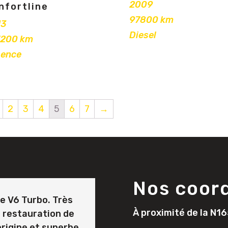
2009
nfortline
97800 km
13
Diesel
7200 km
sence
2
3
4
5
6
7
→
Nos coor
ne V6 Turbo. Très
À proximité de la N16
e restauration de
rigine et superbe