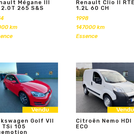
nault Mégane III
Renault Clio II RT
 2.0T 265 S&S
1.2L 60 CH
14
1998
000 km
147000 km
sence
Essence
Vendu
Vendu
lkswagen Golf VII
Citroën Nemo HDI
2 TSi 105
ECO
uemotion