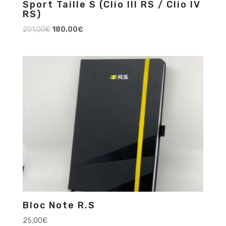
Sport Taille S (Clio III RS / Clio IV
RS)
201,00
€
180,00
€
Bloc Note R.S
25,00
€