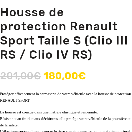
Housse de
protection Renault
Sport Taille S (Clio III
RS / Clio IV RS)
201,00
€
180,00
€
Protégez efficacement la carrosserie de votre véhicule avec la housse de protection
RENAULT SPORT.
La housse est conçue dans une matière élastique et respirante.
Résistante au froid et aux déchirures, elle protège votre véhicule de la poussière et
de la saleté.
L’élastique sur tout le pourtour et le tissu stretch garantissent un maintien optimal