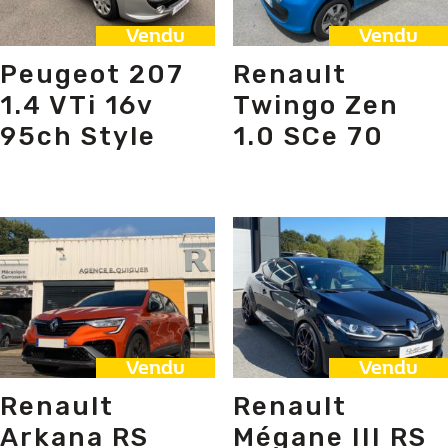
Vendu
Vendu
Peugeot 207
Renault
1.4 VTi 16v
Twingo Zen
95ch Style
1.0 SCe 70
Vendu
Vendu
Renault
Renault
Arkana RS
Mégane III RS